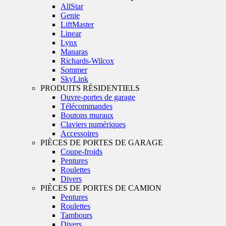
AllStar
Genie
LiftMaster
Linear
Lynx
Manaras
Richards-Wilcox
Sommer
SkyLink
PRODUITS RÉSIDENTIELS
Ouvre-portes de garage
Télécommandes
Boutons muraux
Claviers numériques
Accessoires
PIÈCES DE PORTES DE GARAGE
Coupe-froids
Pentures
Roulettes
Divers
PIÈCES DE PORTES DE CAMION
Pentures
Roulettes
Tambours
Divers