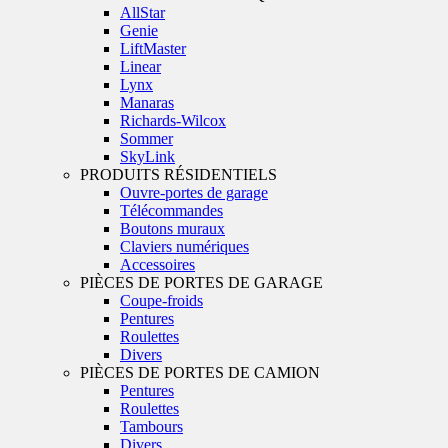
AllStar
Genie
LiftMaster
Linear
Lynx
Manaras
Richards-Wilcox
Sommer
SkyLink
PRODUITS RÉSIDENTIELS
Ouvre-portes de garage
Télécommandes
Boutons muraux
Claviers numériques
Accessoires
PIÈCES DE PORTES DE GARAGE
Coupe-froids
Pentures
Roulettes
Divers
PIÈCES DE PORTES DE CAMION
Pentures
Roulettes
Tambours
Divers