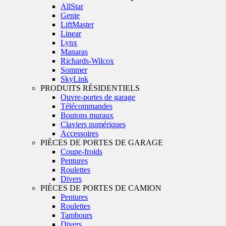
AllStar
Genie
LiftMaster
Linear
Lynx
Manaras
Richards-Wilcox
Sommer
SkyLink
PRODUITS RÉSIDENTIELS
Ouvre-portes de garage
Télécommandes
Boutons muraux
Claviers numériques
Accessoires
PIÈCES DE PORTES DE GARAGE
Coupe-froids
Pentures
Roulettes
Divers
PIÈCES DE PORTES DE CAMION
Pentures
Roulettes
Tambours
Divers