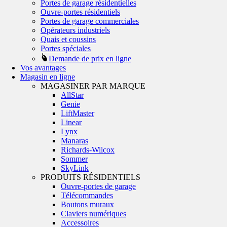
Portes de garage résidentielles
Ouvre-portes résidentiels
Portes de garage commerciales
Opérateurs industriels
Quais et coussins
Portes spéciales
Demande de prix en ligne
Vos avantages
Magasin en ligne
MAGASINER PAR MARQUE
AllStar
Genie
LiftMaster
Linear
Lynx
Manaras
Richards-Wilcox
Sommer
SkyLink
PRODUITS RÉSIDENTIELS
Ouvre-portes de garage
Télécommandes
Boutons muraux
Claviers numériques
Accessoires