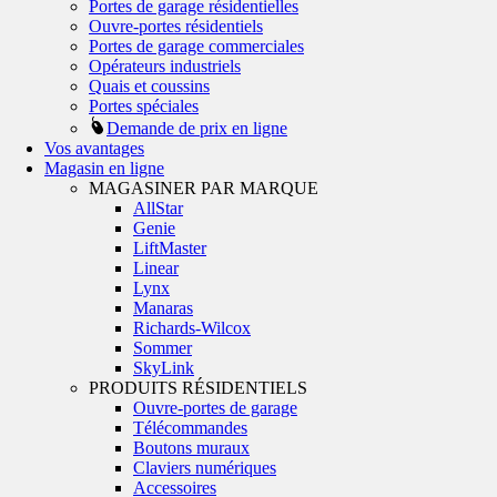
Portes de garage résidentielles
Ouvre-portes résidentiels
Portes de garage commerciales
Opérateurs industriels
Quais et coussins
Portes spéciales
Demande de prix en ligne
Vos avantages
Magasin en ligne
MAGASINER PAR MARQUE
AllStar
Genie
LiftMaster
Linear
Lynx
Manaras
Richards-Wilcox
Sommer
SkyLink
PRODUITS RÉSIDENTIELS
Ouvre-portes de garage
Télécommandes
Boutons muraux
Claviers numériques
Accessoires