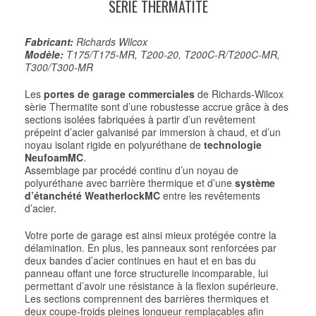
SÉRIE THERMATITE
Fabricant:
Richards Wilcox
Modèle:
T175/T175-MR, T200-20, T200C-R/T200C-MR,
T300/T300-MR
Les
portes de garage commerciales
de Richards-Wilcox
sèrie Thermatite sont d’une robustesse accrue grâce à des
sections isolées fabriquées à partir d’un revêtement
prépeint d’acier galvanisé par immersion à chaud, et d’un
noyau isolant rigide en polyuréthane de
technologie
NeufoamMC
.
Assemblage par procédé continu d’un noyau de
polyuréthane avec barrière thermique et d’une
système
d’étanchété WeatherlockMC
entre les revêtements
d’acier.
Votre porte de garage est ainsi mieux protégée contre la
délamination. En plus, les panneaux sont renforcées par
deux bandes d’acier continues en haut et en bas du
panneau offant une force structurelle incomparable, lui
permettant d’avoir une résistance à la flexion supérieure.
Les sections comprennent des barrières thermiques et
deux coupe-froids pleines longueur remplaçables afin