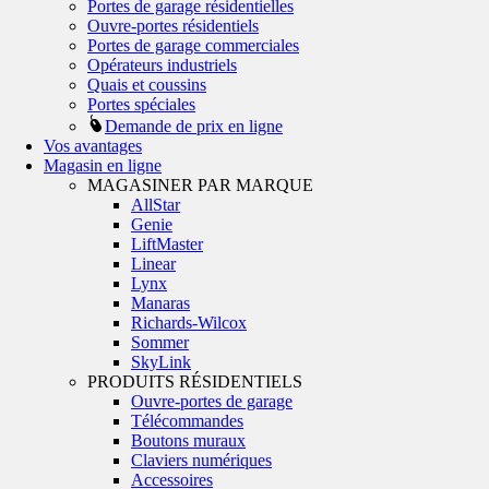
Portes de garage résidentielles
Ouvre-portes résidentiels
Portes de garage commerciales
Opérateurs industriels
Quais et coussins
Portes spéciales
Demande de prix en ligne
Vos avantages
Magasin en ligne
MAGASINER PAR MARQUE
AllStar
Genie
LiftMaster
Linear
Lynx
Manaras
Richards-Wilcox
Sommer
SkyLink
PRODUITS RÉSIDENTIELS
Ouvre-portes de garage
Télécommandes
Boutons muraux
Claviers numériques
Accessoires