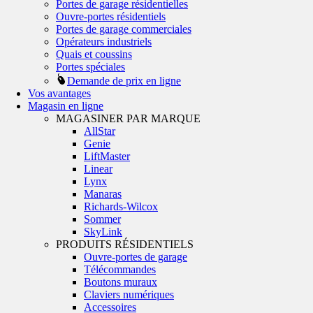
Portes de garage résidentielles
Ouvre-portes résidentiels
Portes de garage commerciales
Opérateurs industriels
Quais et coussins
Portes spéciales
Demande de prix en ligne
Vos avantages
Magasin en ligne
MAGASINER PAR MARQUE
AllStar
Genie
LiftMaster
Linear
Lynx
Manaras
Richards-Wilcox
Sommer
SkyLink
PRODUITS RÉSIDENTIELS
Ouvre-portes de garage
Télécommandes
Boutons muraux
Claviers numériques
Accessoires